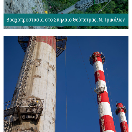
Βραχοπροστασία στο Σπήλαιο Θεόπετρας, Ν. Τρικάλων