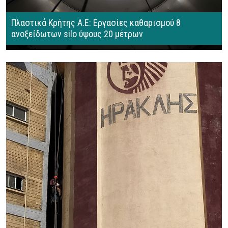
Πλαστικά Κρήτης Α.Ε: Εργασίες καθαρισμού 8
ανοξείδωτων silo ύψους 20 μέτρων